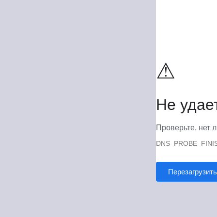
⚠
Не удае
Проверьте, нет л
DNS_PROBE_FINI
Перезагрузить