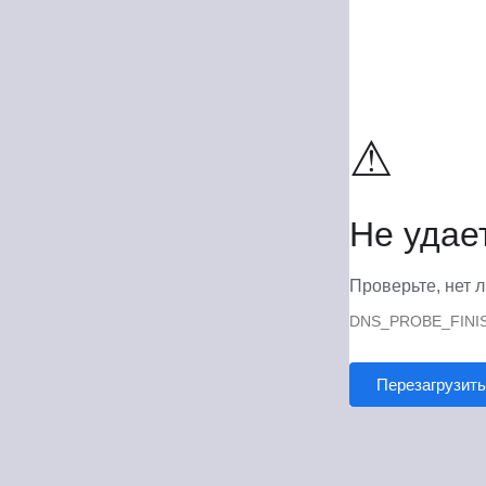
⚠
Не удае
Проверьте, нет л
DNS_PROBE_FINI
Перезагрузить