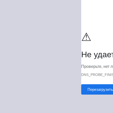
⚠
Не удае
Проверьте, нет л
DNS_PROBE_FINI
Перезагрузить