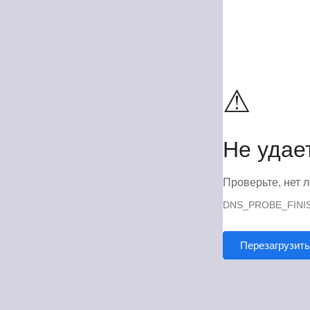
⚠
Не удае
Проверьте, нет л
DNS_PROBE_FINI
Перезагрузить