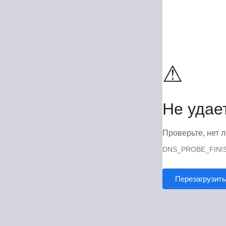
⚠
Не удае
Проверьте, нет л
DNS_PROBE_FINI
Перезагрузить