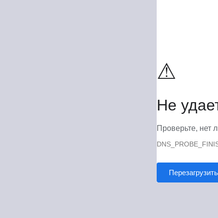
⚠
Не удае
Проверьте, нет л
DNS_PROBE_FINI
Перезагрузить