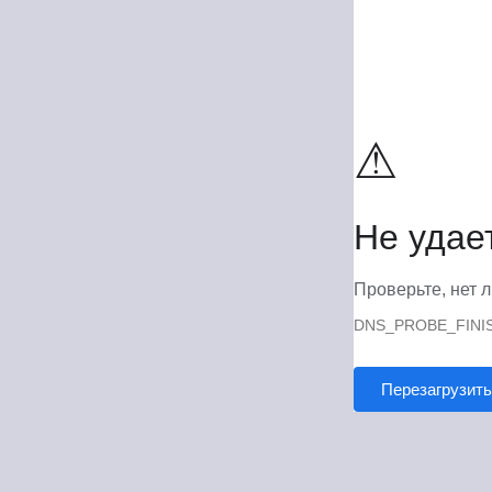
⚠
Не удае
Проверьте, нет л
DNS_PROBE_FINI
Перезагрузить