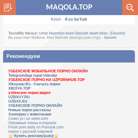
MAQOLA.TOP
Kirish
-
A'zo bo'lish
Tasodifiy hikoya:
Umar Akamdan keyin Baxodir akam bilan. (Davomi)
Bu yana man Maftuna. Man Bahodir akamga juda o'rga...
davomi
Рекомендуем
УЗБЕКСКОЕ МОБИЛЬНОЕ ПОРНО ОНЛАЙН
Telegramdagi zapal videolar
УЗБЕКСКОЕ ПОРНО НА UZPORNHUB.TOP
Xikoyalar.Ru - Скачать порно
XIKOYA.TOP
узбекское порно видео
UZBXUY.RU
UZBXX.RU
УЗБЕКСКОЕ ПОРНО ОНЛАЙН
Новые порно рассказы
Зоопорно с животными
Секис уз / uz-sekis.com
Огромные члены в порнухе
Fresh porn daily on Pornsok.com
порно с русской озвучкой
Купить рекламу(auto)