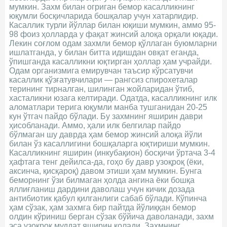
мумкин. Захм билан огриган бемор касалликнинг
юқумли босқичларида бошқалар учун хатарлидир.
Касаллик турли йўллар билан юқиши мумкин, аммо 95-
98 фоиз ҳолларда у фақат жинсий алоқа орқали юқади.
Лекин соғлом одам захмли бемор қўллаган буюмларни
ишлатганда, у билан битта идишдан овқат еганда,
ўпишганда касалликни юқтирган ҳоллар ҳам учрайди.
Одам организмига емирувчан таъсир кўрсатувчи
касаллик қўзғатувчилари — рангсиз спирохеталар
терининг тирналган, шилинган жойларидан ўтиб,
хасталикни юзага келтиради. Одатда, касалликнинг илк
аломатлари терига юқумли манба тушганидан 20-25
кун ўтгач пайдо бўлади. Бу захмнинг яширин даври
ҳисобланади. Аммо, ҳали илк белгилар пайдо
бўлмаган шу даврда ҳам бемор жинсий алоқа йўли
билан ўз касаллигини бошқаларга юқтириши мумкин.
Касалликнинг яширин (инкубақион) босқичи ўртача 3-4
ҳафтага тенг дейилса-да, гоҳо бу давр узоқроқ (ёки,
аксинча, қисқароқ) давом этиши ҳам мумкин. Бунга
беморнинг ўзи билмаган ҳолда ангина ёки бошқа
яллиғланиш дардини даволаш учун кичик дозада
антибиотик қабул қилганлиги сабаб бўлади. Кўпинча
ҳам сўзак, ҳам захмга бир пайтда йўлиққан бемор
олдин кўриниш берган сўзак бўйича даволанади, захм
эса узоқрок муддат яширин қолади. Захмнинг