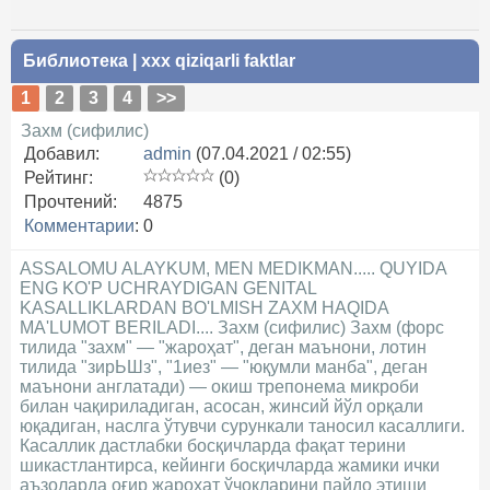
Библиотека
|
xxx qiziqarli faktlar
1
2
3
4
>>
Захм (сифилис)
Добавил:
admin
(07.04.2021 / 02:55)
Рейтинг:
(0)
Прочтений:
4875
Комментарии
:
0
ASSALOMU ALAYKUM, MEN MEDIKMAN..... QUYIDA
ENG KO'P UCHRAYDIGAN GENITAL
KASALLIKLARDAN BO'LMISH ZAXM HAQIDA
MA'LUMOT BERILADI.... Захм (сифилис) Захм (форс
тилида "захм" — "жароҳат", деган маънони, лотин
тилида "зирЬШз", "1иез" — "юқумли манба", деган
маънони англатади) — окиш трепонема микроби
билан чақириладиган, асосан, жинсий йўл орқали
юқадиган, наслга ўтувчи сурункали таносил касаллиги.
Касаллик дастлабки босқичларда фақат терини
шикастлантирса, кейинги босқичларда жамики ички
аъзоларда оғир жароҳат ўчоқларини пайдо этиши