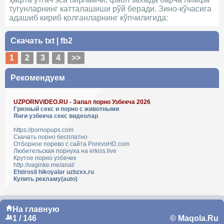
тугунларнинг катталашиши рўй беради. Зино-кўчасига
адашиб кириб қолганларнинг кўпчилигида:
Скачать
txt
|
fb2
1
2
3
4
>>
Рекомендуем
UZPORNVIDEO.RU - Запал порно Узбекча 2026
Грязный секс и порно с животными
Янги узбекча секс видеолар
https://pornopups.com
Скачать порно бесплатно
Отборное порево с сайта PorevoHD.com
Любительская порнуха на erkiss.live
Крутое порно узбечек
http://vaginke.me/anal/
Ehtirosli hikoyalar uzbzxx.ru
Купить рекламу(auto)
На главную
1 / 146
© Maqola.Ru