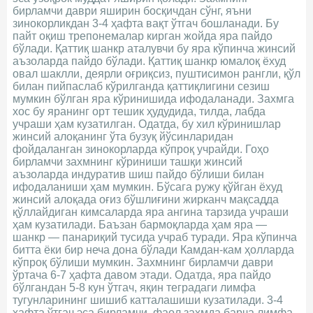
бирламчи даври яширин босқичдан сўнг, яъни
зинокорликдан 3-4 ҳафта вақт ўтгач бошланади. Бу
пайт оқиш трепонемалар кирган жойда яра пайдо
бўлади. Қаттиқ шанкр аталувчи бу яра кўпинча жинсий
аъзоларда пайдо бўлади. Қаттиқ шанкр юмалоқ ёхуд
овал шаклли, деярли оғриқсиз, пуштисимон рангли, қўл
билан пийпаслаб кўрилганда қаттиқлигини сезиш
мумкин бўлган яра кўринишида ифодаланади. Захмга
хос бу яранинг орт тешик ҳудудида, тилда, лабда
учраши ҳам кузатилган. Одатда, бу хил кўринишлар
жинсий алоқанинг ўта бузуқ йўсинларидан
фойдаланган зинокорларда кўпроқ учрайди. Гоҳо
бирламчи захмнинг кўриниши ташқи жинсий
аъзоларда индуратив шиш пайдо бўлиши билан
ифодаланиши ҳам мумкин. Бўсага ружу қўйган ёхуд
жинсий алоқада оғиз бўшлиғини жирканч мақсадда
қўллайдиган кимсаларда яра ангина тарзида учраши
ҳам кузатилади. Баъзан бармоқларда ҳам яра —
шанкр — панариқий тусида учраб туради. Яра кўпинча
битта ёки бир неча дона бўлади Камдан-кам ҳолларда
кўпроқ бўлиши мумкин. Захмнинг бирламчи даври
ўртача 6-7 ҳафта давом этади. Одатда, яра пайдо
бўлгандан 5-8 кун ўтгач, яқин теградаги лимфа
тугунларининг шишиб катталашиши кузатилади. 3-4
ҳафта ўтгач эса бирламчи, фаол захмда барча лимфа