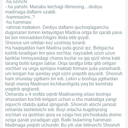
-ha ozinchi
- ha yahshi. Manabu kechagi iltimosing... dediyu
madinaga daftarni uzatdi.
-hammasimi..?
-ha hammasi
-rahmat mattakon. Dediyu daftarni quchoqlagancha
dugonalari tomon ketayotgan Madina ortga bir qarab yana
bir bor minnaddorchiligini ifoda etib qoydi.
Shoxrux uni ortidan koz uzolmay turardi.
Ha haqiqatdan ham Madina juda gozal qiz. Beligacha
tushib turadigan tim qora sochlar, nayzadek uzun uzun
kpriklar himoyasidagi charos kozlar va qip qizil olma kabi
tarang bolib turgan lablar. Orqa tarafga bitta qlib orilgan
sochlari va unga ayniqsa maktab formasi juda yarashardi.
uni korgan har qanday yigit ozini yoqotib qoyardi. Shoxruh
ham shunday ygitlarni bri edi. Lekin u boshqa ygitlardan
farqli olaroq Madinani kichikaniligida yoq bir korishda
yoqdrib qoglandi.
Oshanda u 4-snifda oqirdi Madinaning oilasi boshqa
shaxardan kochib kelgani uchun u shu maktabga yangi
oquvchi sfatida qabul qlingandi. Shoxruh alochi jamoat
ishlarida tashkilotchi edi. Boyi ortacha bugdoyrang
sochlari va qoshlari qora va oziga hos pirchoskada doimo
oziga qarab yuradigan ygit. Balki bularning hammasi
Madinaga yoqish uchundir. Bu yili ular bitiruvchi Shoxruh