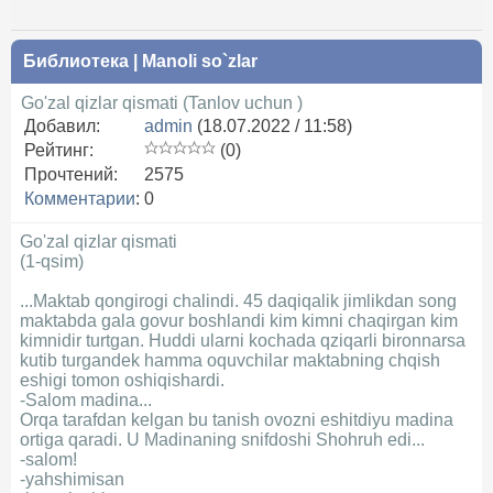
Библиотека
|
Manoli so`zlar
Go'zal qizlar qismati (Tanlov uchun )
Добавил:
admin
(18.07.2022 / 11:58)
Рейтинг:
(0)
Прочтений:
2575
Комментарии
:
0
Go'zal qizlar qismati
(1-qsim)
...Maktab qongirogi chalindi. 45 daqiqalik jimlikdan song
maktabda gala govur boshlandi kim kimni chaqirgan kim
kimnidir turtgan. Huddi ularni kochada qziqarli bironnarsa
kutib turgandek hamma oquvchilar maktabning chqish
eshigi tomon oshiqishardi.
-Salom madina...
Orqa tarafdan kelgan bu tanish ovozni eshitdiyu madina
ortiga qaradi. U Madinaning snifdoshi Shohruh edi...
-salom!
-yahshimisan