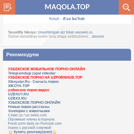
MAQOLA.TOP
Kirish
-
A'zo bo'lish
Tasodifiy hikoya:
Unashtirilgan qiz bilan vaxseks.ru
Özimni tanishtiray ismim Siroj silaga sinfdoshimni...
davomi
Рекомендуем
УЗБЕКСКОЕ МОБИЛЬНОЕ ПОРНО ОНЛАЙН
Telegramdagi zapal videolar
УЗБЕКСКОЕ ПОРНО НА UZPORNHUB.TOP
Xikoyalar.Ru - Скачать порно
XIKOYA.TOP
узбекское порно видео
UZBXUY.RU
UZBXX.RU
УЗБЕКСКОЕ ПОРНО ОНЛАЙН
Новые порно рассказы
Зоопорно с животными
Секис уз / uz-sekis.com
Огромные члены в порнухе
Fresh porn daily on Pornsok.com
порно с русской озвучкой
Купить рекламу(auto)