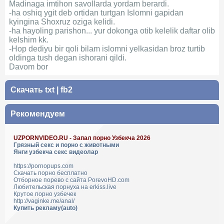
Madinaga imtihon savollarda yordam berardi.
-ha oshiq ygit deb ortidan turtgan Islomni gapidan
kyingina Shoxruz oziga kelidi.
-ha hayoling parishon... yur dokonga otib kelelik daftar olib
kelshim kk.
-Hop dediyu bir qoli bilam islomni yelkasidan broz turtib
oldinga tush degan ishorani qildi.
Davom bor
Скачать
txt
|
fb2
Рекомендуем
UZPORNVIDEO.RU - Запал порно Узбекча 2026
Грязный секс и порно с животными
Янги узбекча секс видеолар
https://pornopups.com
Скачать порно бесплатно
Отборное порево с сайта PorevoHD.com
Любительская порнуха на erkiss.live
Крутое порно узбечек
http://vaginke.me/anal/
Купить рекламу(auto)