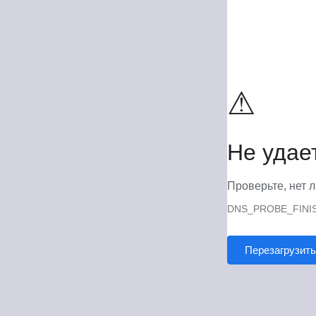
⚠
Не удае
Проверьте, нет л
DNS_PROBE_FINI
Перезагрузить