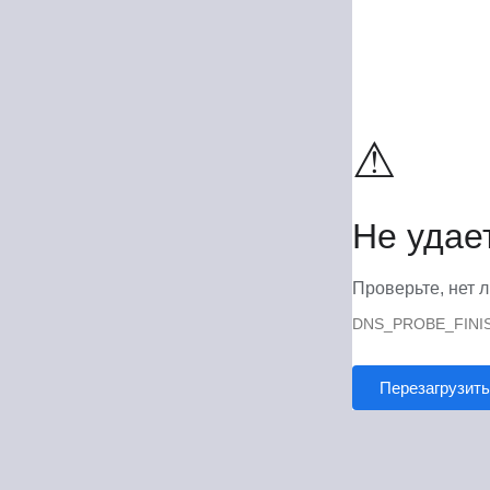
⚠
Не удае
Проверьте, нет л
DNS_PROBE_FINI
Перезагрузить