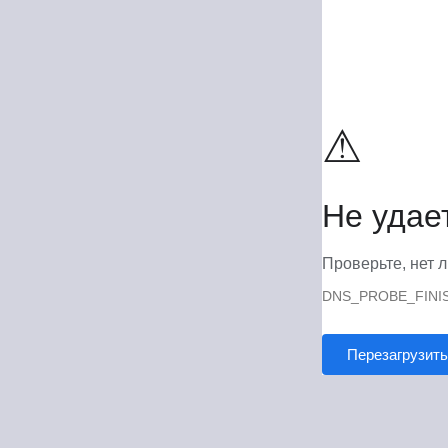
⚠
Не удае
Проверьте, нет л
DNS_PROBE_FINI
Перезагрузить