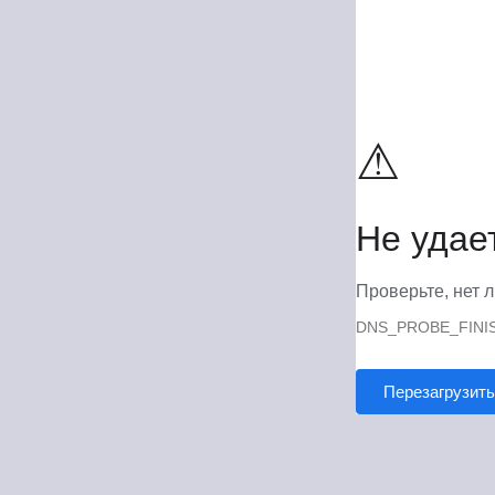
⚠
Не удае
Проверьте, нет л
DNS_PROBE_FINI
Перезагрузить