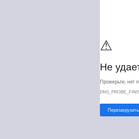
⚠
Не удае
Проверьте, нет л
DNS_PROBE_FINI
Перезагрузить