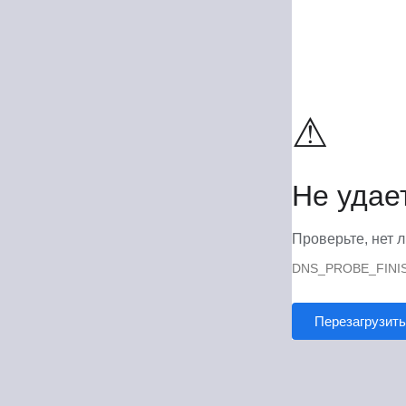
⚠
Не удае
Проверьте, нет л
DNS_PROBE_FINI
Перезагрузить