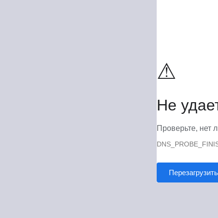
⚠
Не удае
Проверьте, нет л
DNS_PROBE_FINI
Перезагрузить