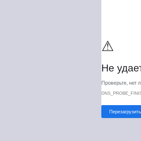
⚠
Не удае
Проверьте, нет л
DNS_PROBE_FINI
Перезагрузить