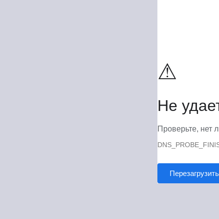
⚠
Не удае
Проверьте, нет л
DNS_PROBE_FINI
Перезагрузить